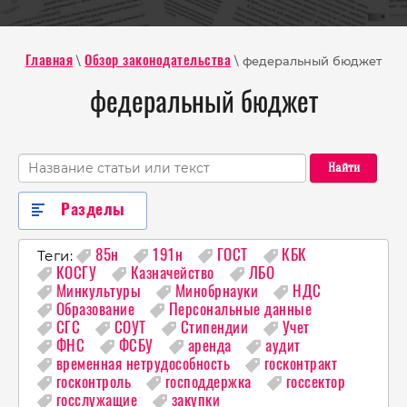
\
\ федеральный бюджет
Главная
Обзор законодательства
федеральный бюджет
Найти
Разделы
Теги:
85н
191н
ГОСТ
КБК
КОСГУ
Казначейство
ЛБО
Минкультуры
Минобрнауки
НДС
Образование
Персональные данные
СГС
СОУТ
Стипендии
Учет
ФНС
ФСБУ
аренда
аудит
временная нетрудособность
госконтракт
госконтроль
господдержка
госсектор
госслужащие
закупки