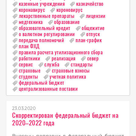
казенные учреждения
казначейство
коронавирус
короновирус
лекарственные препараты
лицензии
медтехника
образование
образовательный кредит
общежитие
о валютном регулировании
отпуск
передача полномочий
план-график
план ФХД
правила расчета утилизационного сбора
работники
реализация
север
сервис
служба
стандарты
страховые
страховые взносы
студенты
учетная политика
федеральный бюджет
централизованные поставки
23.03.2020
Скорректирован федеральный бюджет на
2020–2022 года
Внесены поправки в федеральный бюджет