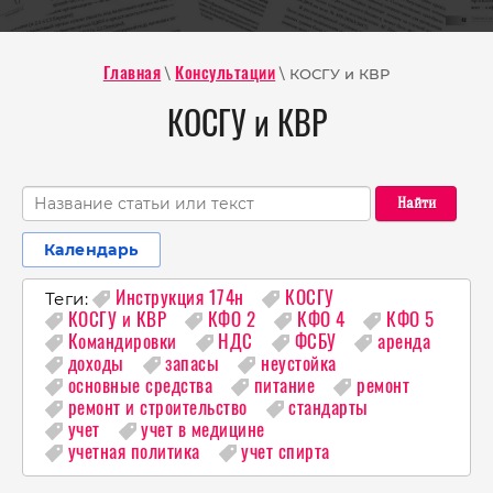
\
\ КОСГУ и КВР
Главная
Консультации
КОСГУ и КВР
Найти
Календарь
Теги:
Инструкция 174н
КОСГУ
КОСГУ и КВР
КФО 2
КФО 4
КФО 5
Командировки
НДС
ФСБУ
аренда
доходы
запасы
неустойка
основные средства
питание
ремонт
ремонт и строительство
стандарты
учет
учет в медицине
учетная политика
учет спирта